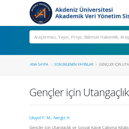
Akdeniz Üniversitesi
Akademik Veri Yönetim Si
Ara
ANA SAYFA
SON EKLENEN YAYINLAR
GENÇLER IÇIN UTA
Gençler için Utangaçlık
Uluyol F. M.
,
Nergiz H.
Gençler için Utangaçlık ve Sosyal Kaygı Çalışma Kitab