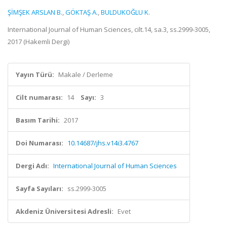
ŞİMŞEK ARSLAN B.
,
GÖKTAŞ A.
,
BULDUKOĞLU K.
International Journal of Human Sciences, cilt.14, sa.3, ss.2999-3005,
2017 (Hakemli Dergi)
Yayın Türü:
Makale / Derleme
Cilt numarası:
14
Sayı:
3
Basım Tarihi:
2017
Doi Numarası:
10.14687/jhs.v14i3.4767
Dergi Adı:
International Journal of Human Sciences
Sayfa Sayıları:
ss.2999-3005
Akdeniz Üniversitesi Adresli:
Evet