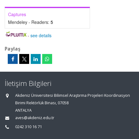
Captures
Mendeley - Readers:
5
-
see details
Paylaş
İletişim Bilgileri
Akdeniz Üniversitesi Bilimsel Araştırma Projeleri Koordinasyon
Birimi Rektörlük Binası, 07058
ANTALYA
aves@akdeniz.edu.tr
0242 310 16 71