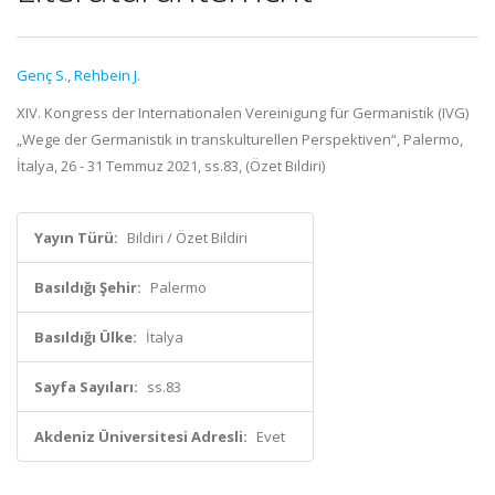
Genç S.
,
Rehbein J.
XIV. Kongress der Internationalen Vereinigung für Germanistik (IVG)
„Wege der Germanistik in transkulturellen Perspektiven“, Palermo,
İtalya, 26 - 31 Temmuz 2021, ss.83, (Özet Bildiri)
Yayın Türü:
Bildiri / Özet Bildiri
Basıldığı Şehir:
Palermo
Basıldığı Ülke:
İtalya
Sayfa Sayıları:
ss.83
Akdeniz Üniversitesi Adresli:
Evet