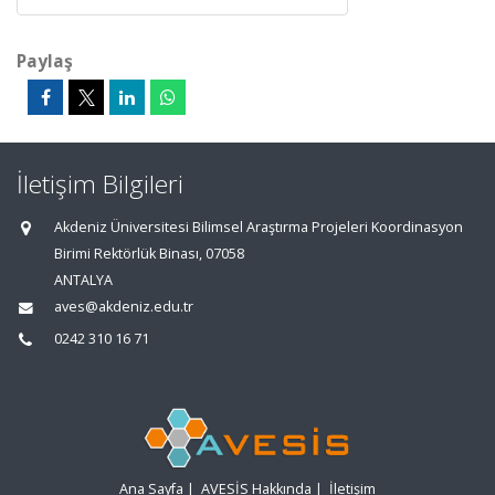
Paylaş
İletişim Bilgileri
Akdeniz Üniversitesi Bilimsel Araştırma Projeleri Koordinasyon
Birimi Rektörlük Binası, 07058
ANTALYA
aves@akdeniz.edu.tr
0242 310 16 71
Ana Sayfa
|
AVESİS Hakkında
|
İletişim