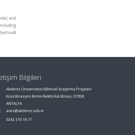
mbda) and
including
ernoulli
letişim Bilgileri
Akdeniz Üniversitesi Bilimsel Araştırma Projeleri
Koordinasyon Birimi Rektörlük Binası, 07058
ANTALYA
aves@akdeniz.edu.tr
0242 310 16 71