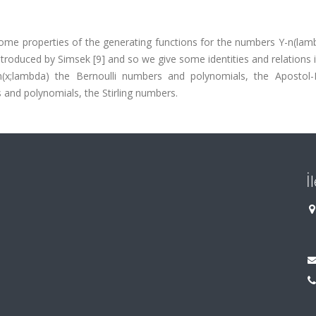
 some properties of the generating functions for the numbers Y-n(la
troduced by Simsek [9] and so we give some identities and relations 
x;lambda) the Bernoulli numbers and polynomials, the Apostol-B
and polynomials, the Stirling numbers.
İ