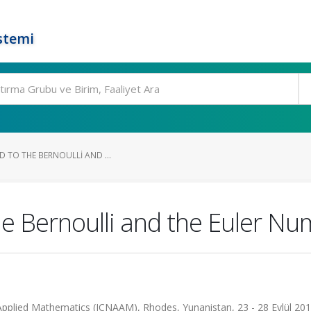
stemi
ED TO THE BERNOULLI AND ...
the Bernoulli and the Euler N
Applied Mathematics (ICNAAM), Rhodes, Yunanistan, 23 - 28 Eylül 201