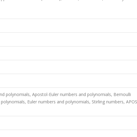
nd polynomials, Apostol-Euler numbers and polynomials, Bernoulli
olynomials, Euler numbers and polynomials, Stirling numbers, APO