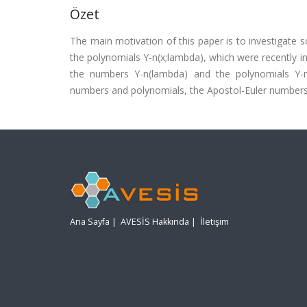
Özet
The main motivation of this paper is to investigate
the polynomials Y-n(x;lambda), which were recently in
the numbers Y-n(lambda) and the polynomials Y-n(
numbers and polynomials, the Apostol-Euler numbers 
Ana Sayfa
|
AVESİS Hakkında
|
İletişim