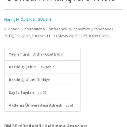
Narinç N. Ö.
,
IŞIK S.
,
GÜL Z. B.
V. Anadolu International Conference in Economics (EconAnadolu
2017), Eskişehir, Türkiye, 11 - 13 Mayıs 2017, ss.65, (Özet Bildiri)
Yayın Türü:
Bildiri / Özet Bildiri
Basıldığı Şehir:
Eskişehir
Basıldığı Ülke:
Türkiye
Sayfa Sayıları:
ss.65
Akdeniz Üniversitesi Adresli:
Evet
BM Sürdürülebilir Kalkınma Amaçları