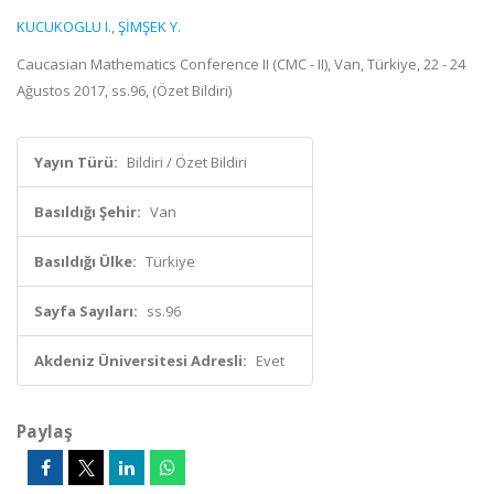
KUCUKOGLU I.
,
ŞİMŞEK Y.
Caucasian Mathematics Conference II (CMC - II), Van, Türkiye, 22 - 24
Ağustos 2017, ss.96, (Özet Bildiri)
Yayın Türü:
Bildiri / Özet Bildiri
Basıldığı Şehir:
Van
Basıldığı Ülke:
Türkiye
Sayfa Sayıları:
ss.96
Akdeniz Üniversitesi Adresli:
Evet
Paylaş