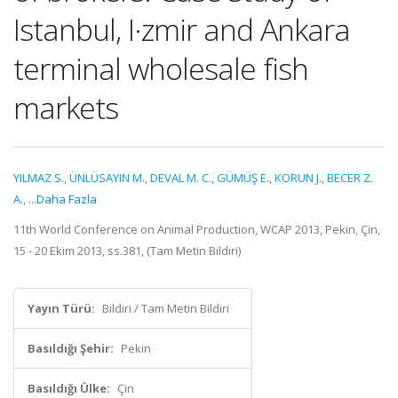
Istanbul, I·zmir and Ankara
terminal wholesale fish
markets
YILMAZ S.
,
ÜNLÜSAYIN M.
,
DEVAL M. C.
,
GÜMÜŞ E.
,
KORUN J.
,
BECER Z.
A.
,
...Daha Fazla
11th World Conference on Animal Production, WCAP 2013, Pekin, Çin,
15 - 20 Ekim 2013, ss.381, (Tam Metin Bildiri)
Yayın Türü:
Bildiri / Tam Metin Bildiri
Basıldığı Şehir:
Pekin
Basıldığı Ülke:
Çin