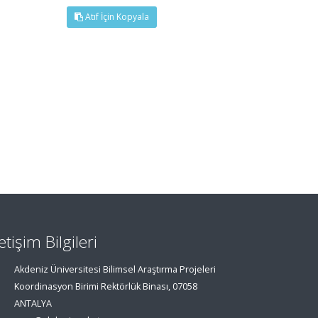
Atıf İçin Kopyala
letişim Bilgileri
Akdeniz Üniversitesi Bilimsel Araştırma Projeleri
Koordinasyon Birimi Rektörlük Binası, 07058
ANTALYA