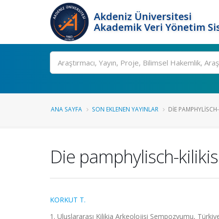
Akdeniz Üniversitesi
Akademik Veri Yönetim Si
Ara
ANA SAYFA
SON EKLENEN YAYINLAR
DIE PAMPHYLISCH-K
Die pamphylisch-kilik
KORKUT T.
1. Uluslararası Kilikia Arkeolojisi Sempozyumu, Türkiy