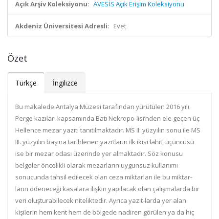
Açık Arşiv Koleksiyonu:
AVESİS Açık Erişim Koleksiyonu
Akdeniz Üniversitesi Adresli:
Evet
Özet
Türkçe
İngilizce
Bu makalede Antalya Müzesi tarafından yürütülen 2016 yılı
Perge kazıları kapsamında Batı Nekropo-lisi’nden ele geçen üç
Hellence mezar yazıtı tanıtılmaktadır. MS II. yüzyılın sonu ile MS
III. yüzyılın başına tarihlenen yazıtların ilk ikisi lahit, üçüncüsü
ise bir mezar odası üzerinde yer almaktadır. Söz konusu
belgeler öncelikli olarak mezarların uygunsuz kullanımı
sonucunda tahsil edilecek olan ceza miktarları ile bu miktar-
ların ödeneceği kasalara ilişkin yapılacak olan çalışmalarda bir
veri oluşturabilecek niteliktedir. Ayrıca yazıt-larda yer alan
kişilerin hem kent hem de bölgede nadiren görülen ya da hiç