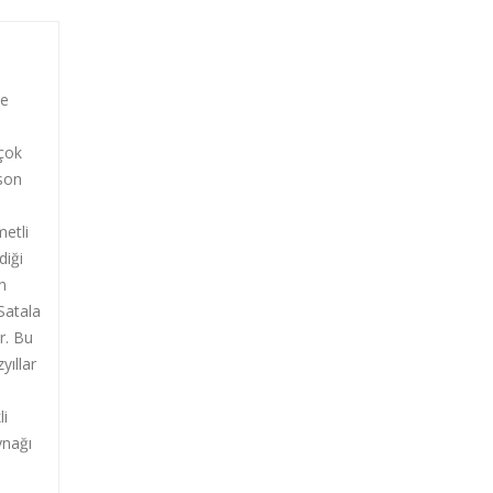
ve
 çok
 son
metli
diği
n
 Satala
r. Bu
yıllar
li
ynağı