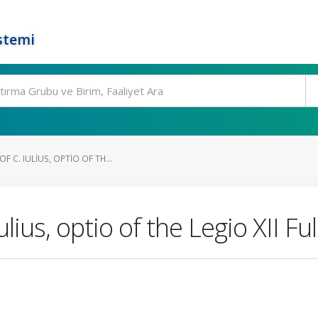
stemi
 C. IULIUS, OPTIO OF TH...
lius, optio of the Legio XII F