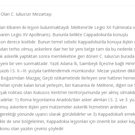
Olan C. Iulius’un Mezartaşı
 itibaren iki lejyon bulunmaktaydı: Melitene’de Legio XII Fulminata 
tibaren Legio XV Apollinaris). Bununla birlikte Cappadokia’da konuşlu
 son derece kısıtlıdır. Bunun temel sebebi Kappadokia’da konuya ilişkin
ndan terhis olmuş askerlere dair her bir yeni belge tam da bu nedenle
k askerlik yaptıktan sonra memleketine geri dönen C. Iulius’un burada
yeni bir veri sunmaktadır. Yazıt Adana İli, Saimbeyli İlçesi’ne bağlı Him
ıtı İ.S. II.–III. yüzyıla tarihlendirmek mümkündür. Mezar yazıtının dikil
k Boğazı’ndan Mazgaç Geçiti istikametinde ilerleyen sınır hattının heme
arı içinde kalan kırsal yerleşim, biri Kaisareia ile Melitene, diğeri ise
kavşak noktası olan Kukusos Kenti’nin territoryumunda yer almış olmalıdı
ırlar: 1) Roma lejyonlarına Anadolu’dan asker alımları İ.S. 2. ve 3. yüz
muş askerlere ilişkin yeni malzemeler askerlik hizmetinin ardından
ektiği yönünde uyarıcı olarak görülebilirler ve 3) Kappadokia’lı emek
ikle de sınır bölgelerinin, Kappadokia lejyonları için önemli bir asker ka
nu olan yazıtın çevirisi şöyledir: