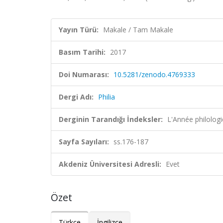
Yayın Türü:
Makale / Tam Makale
Basım Tarihi:
2017
Doi Numarası:
10.5281/zenodo.4769333
Dergi Adı:
Philia
Derginin Tarandığı İndeksler:
L'Année philolog
Sayfa Sayıları:
ss.176-187
Akdeniz Üniversitesi Adresli:
Evet
Özet
Türkçe
İngilizce