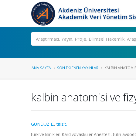
Akdeniz Üniversitesi
Akademik Veri Yönetim Si
Ara
ANA SAYFA
SON EKLENEN YAYINLAR
KALBIN ANATOMISI
kalbin anatomisi ve fizy
GÜNDÜZ E.
,
titiz t.
türkiye klinikleri Kardiyovasküler Anestezi, tülin aydoğd