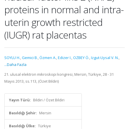
proteins in normal and intra-
uterin growth restricted
(IUGR) rat placentas
SOYLU H.
,
Gemici B.
,
Özmen A.
,
Edizer I.
,
OZBEY Ö.
,
Izgut-Uysal V. N.
,
...Daha Fazla
21. ulusal elektron mikroskopi kongresi, Mersin, Türkiye, 28 - 31
Mayıs 2013, ss.113, (Özet Bildiri)
Yayın Türü:
Bildiri / Özet Bildiri
Basıldığı Şehir:
Mersin
Basıldığı Ülke:
Türkiye