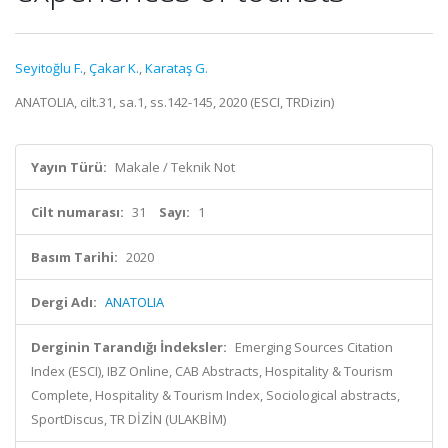
Seyitoğlu F.
,
Çakar K.
,
Karataş G.
ANATOLIA, cilt.31, sa.1, ss.142-145, 2020 (ESCI, TRDizin)
Yayın Türü:
Makale / Teknik Not
Cilt numarası:
31
Sayı:
1
Basım Tarihi:
2020
Dergi Adı:
ANATOLIA
Derginin Tarandığı İndeksler:
Emerging Sources Citation
Index (ESCI), IBZ Online, CAB Abstracts, Hospitality & Tourism
Complete, Hospitality & Tourism Index, Sociological abstracts,
SportDiscus, TR DİZİN (ULAKBİM)