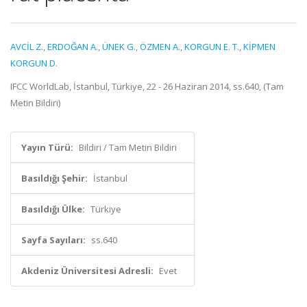
AVCİL Z.
,
ERDOĞAN A.
,
ÜNEK G.
,
ÖZMEN A.
,
KORGUN E. T.
,
KİPMEN
KORGUN D.
IFCC WorldLab, İstanbul, Türkiye, 22 - 26 Haziran 2014, ss.640, (Tam
Metin Bildiri)
Yayın Türü:
Bildiri / Tam Metin Bildiri
Basıldığı Şehir:
İstanbul
Basıldığı Ülke:
Türkiye
Sayfa Sayıları:
ss.640
Akdeniz Üniversitesi Adresli:
Evet