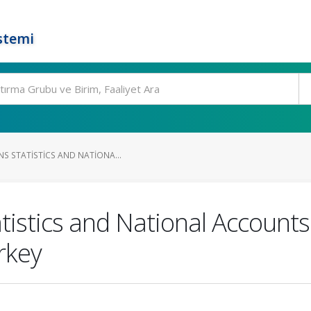
stemi
S STATISTICS AND NATIONA...
istics and National Accounts 
rkey