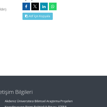
diri)
Atıf İçin Kopyala
letişim Bilgileri
Akdeniz Üniversitesi Bilimsel Araştırma Projeleri
Koordinasyon Birimi Rektörlük Binası, 07058