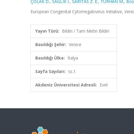
ÇOLAK D.
,
SAĞLIK İ.
,
SARITAS Z. E.
,
TURHAN M.
,
Bos
European Congenital Cytomegalovirus Initiative, Venice
Yayın Türü:
Bildiri / Tam Metin Bildiri
Basıldığı Şehir:
Venice
Basıldığı Ülke:
İtalya
Sayfa Sayıları:
ss.1
Akdeniz Üniversitesi Adresli:
Evet