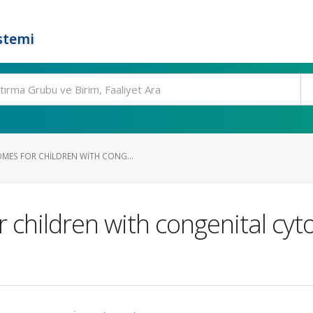
stemi
ES FOR CHILDREN WITH CONG...
children with congenital cyt