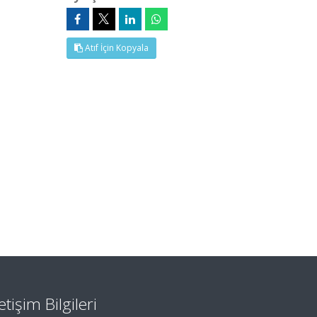
Atıf İçin Kopyala
letişim Bilgileri