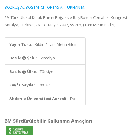
BOZKUŞ A.
,
BOSTANCI TOPTAŞ A.
,
TURHAN M.
29. Türk Ulusal Kulak Burun Boğaz ve Baş Boyun Cerrahisi Kongresi,
Antalya, Türkiye, 26 - 31 Mayıs 2007, ss.205, (Tam Metin Bildiri)
Yayın Türü:
Bildiri / Tam Metin Bildiri
Basıldığı Şehir:
Antalya
Basıldığı Ülke:
Türkiye
Sayfa Sayıları:
ss.205
Akdeniz Üniversitesi Adresli:
Evet
BM Sürdürülebilir Kalkınma Amaçları