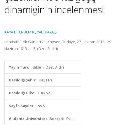
dinamiğinin incelenmesi
KAYA D.
,
ERDEM R.
,
YALTKAYA Ş.
İstatistik Fizik Günleri 21, Kayseri, Türkiye, 27 Haziran 2013 - 29
Haziran 1013, ss.5, (Özet Bildiri)
Yayın Türü:
Bildiri / Özet Bildiri
Basıldığı Şehir:
Kayseri
Basıldığı Ülke:
Türkiye
Sayfa Sayıları:
ss.5
Akdeniz Üniversitesi Adresli:
Evet