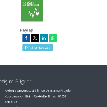
Paylaş
Atıf İçin Kopyala
letişim Bilgileri
Akdeniz Üniversitesi Bilimsel Araştırma Projeleri
Koordinasyon Birimi Rektörlük Binası, 07058
ANTALYA