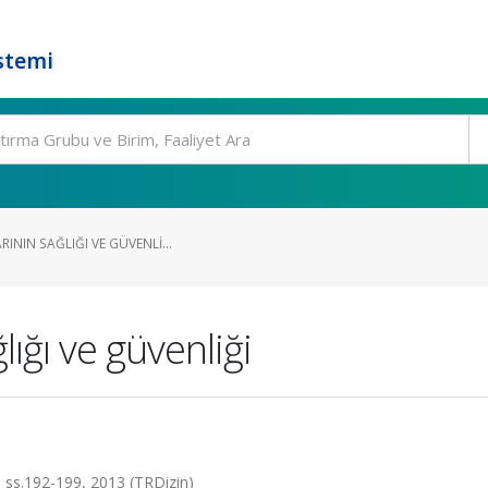
stemi
ININ SAĞLIĞI VE GÜVENLI...
lığı ve güvenliği
.3, ss.192-199, 2013 (TRDizin)