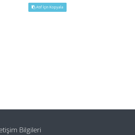
Atıf İçin Kopyala
letişim Bilgileri