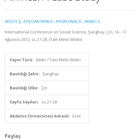
AKSOY Ş.
,
ATILGAN İNAN E.
,
AYDIN ÜNAL D.
,
AKINCI S.
International Conference on Social Science, Şanghay, Çin, 14 - 17
Ağustos 2012, ss.21-28, (Tam Metin Bildiri)
Yayın Türü:
Bildiri / Tam Metin Bildiri
Basıldığı Şehir:
Şanghay
Basıldığı Ülke:
Çin
Sayfa Sayıları:
ss.21-28
Akdeniz Üniversitesi Adresli:
Evet
Paylaş