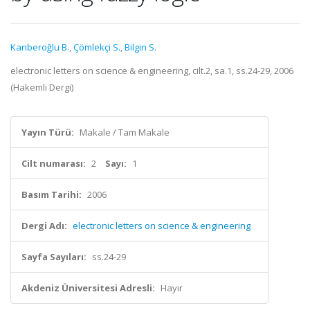
Kanberoğlu B.
,
Çömlekçi S.
,
Bilgin S.
electronic letters on science & engineering, cilt.2, sa.1, ss.24-29, 2006
(Hakemli Dergi)
Yayın Türü:
Makale / Tam Makale
Cilt numarası:
2
Sayı:
1
Basım Tarihi:
2006
Dergi Adı:
electronic letters on science & engineering
Sayfa Sayıları:
ss.24-29
Akdeniz Üniversitesi Adresli:
Hayır