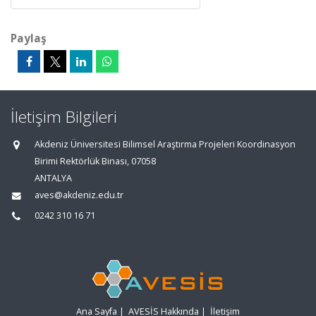
Paylaş
İletişim Bilgileri
Akdeniz Üniversitesi Bilimsel Araştırma Projeleri Koordinasyon
Birimi Rektörlük Binası, 07058
ANTALYA
aves@akdeniz.edu.tr
0242 310 16 71
Ana Sayfa
|
AVESİS Hakkında
|
İletişim