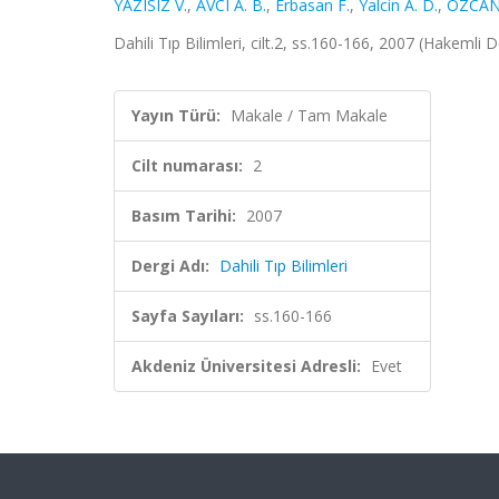
YAZISIZ V.
,
AVCI A. B.
,
Erbasan F.
,
Yalcin A. D.
,
ÖZCAN
Dahili Tıp Bilimleri, cilt.2, ss.160-166, 2007 (Hakemli D
Yayın Türü:
Makale / Tam Makale
Cilt numarası:
2
Basım Tarihi:
2007
Dergi Adı:
Dahili Tıp Bilimleri
Sayfa Sayıları:
ss.160-166
Akdeniz Üniversitesi Adresli:
Evet