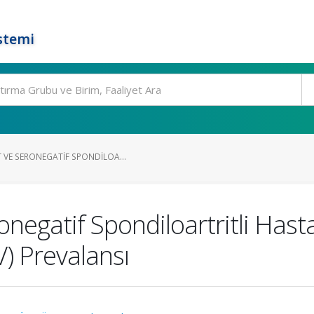
stemi
 VE SERONEGATIF SPONDILOA...
onegatif Spondiloartritli Hast
V) Prevalansı