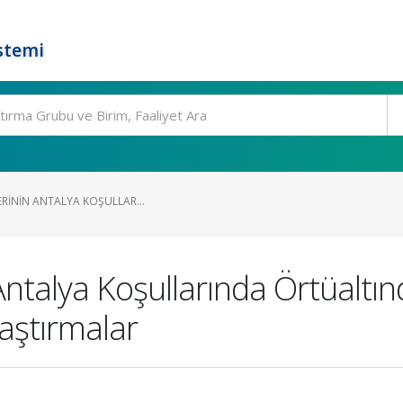
stemi
LERININ ANTALYA KOŞULLAR...
 Antalya Koşullarında Örtüaltı
aştırmalar