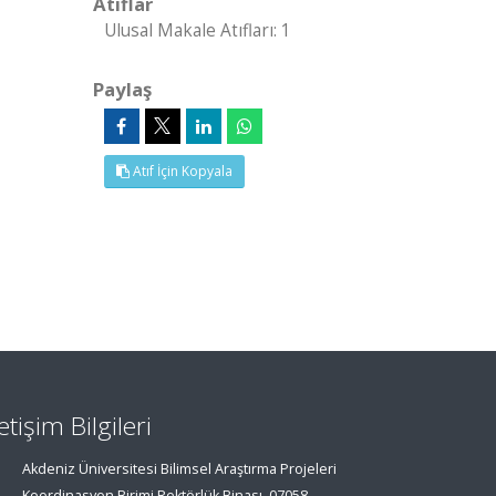
Atıflar
Ulusal Makale Atıfları: 1
Paylaş
Atıf İçin Kopyala
letişim Bilgileri
Akdeniz Üniversitesi Bilimsel Araştırma Projeleri
Koordinasyon Birimi Rektörlük Binası, 07058