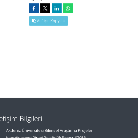
Atıf İçin Kopyala
letişim Bilgileri
Akdeniz Üniversitesi Bilimsel Araştırma Projeleri
Koordinasyon Birimi Rektörlük Binası, 07058