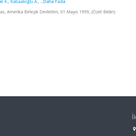
li K.
,
Kabaalioğlu A.
,
...Daha Fazla
, Amerika Birleşik Devletleri, 01 Mayıs 1999, (Özet Bildiri)
İ