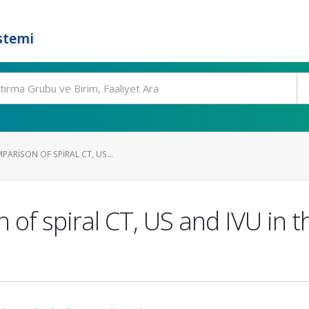
stemi
PARISON OF SPIRAL CT, US...
 of spiral CT, US and IVU in t