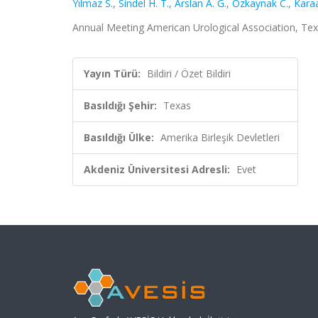
Yılmaz S.
,
Sindel H. T.
,
Arslan A. G.
,
Özkaynak C.
,
Karaa
Annual Meeting American Urological Association, Texas
Yayın Türü:
Bildiri / Özet Bildiri
Basıldığı Şehir:
Texas
Basıldığı Ülke:
Amerika Birleşik Devletleri
Akdeniz Üniversitesi Adresli:
Evet