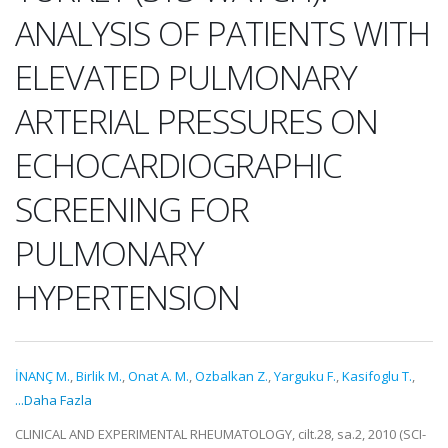
ANALYSIS OF PATIENTS WITH
ELEVATED PULMONARY
ARTERIAL PRESSURES ON
ECHOCARDIOGRAPHIC
SCREENING FOR
PULMONARY
HYPERTENSION
İNANÇ M.
,
Birlik M.
,
Onat A. M.
,
Ozbalkan Z.
,
Yarguku F.
,
Kasifoglu T.
,
...Daha Fazla
CLINICAL AND EXPERIMENTAL RHEUMATOLOGY, cilt.28, sa.2, 2010 (SCI-