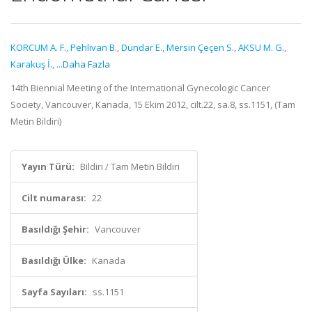
KORCUM A. F.
,
Pehlivan B.
,
Dündar E.
,
Mersin Çeçen S.
,
AKSU M. G.
,
Karakuş İ.
,
...Daha Fazla
14th Biennial Meeting of the International Gynecologic Cancer
Society, Vancouver, Kanada, 15 Ekim 2012, cilt.22, sa.8, ss.1151, (Tam
Metin Bildiri)
Yayın Türü:
Bildiri / Tam Metin Bildiri
Cilt numarası:
22
Basıldığı Şehir:
Vancouver
Basıldığı Ülke:
Kanada
Sayfa Sayıları:
ss.1151