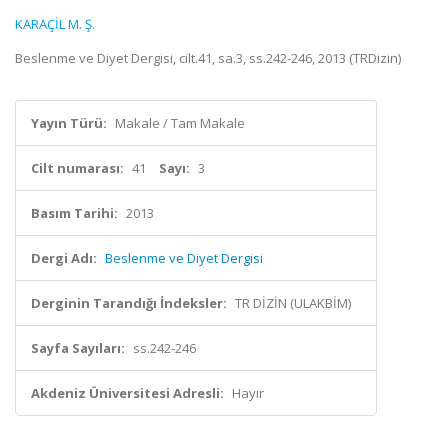
KARAÇİL M. Ş.
Beslenme ve Diyet Dergisi, cilt.41, sa.3, ss.242-246, 2013 (TRDizin)
Yayın Türü:
Makale / Tam Makale
Cilt numarası:
41
Sayı:
3
Basım Tarihi:
2013
Dergi Adı:
Beslenme ve Diyet Dergisi
Derginin Tarandığı İndeksler:
TR DİZİN (ULAKBİM)
Sayfa Sayıları:
ss.242-246
Akdeniz Üniversitesi Adresli:
Hayır