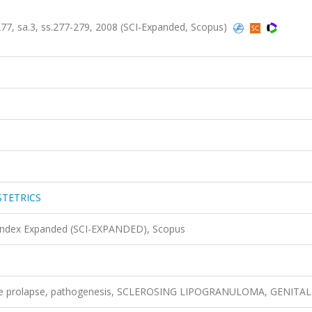
 sa.3, ss.277-279, 2008 (SCI-Expanded, Scopus)
STETRICS
 Index Expanded (SCI-EXPANDED), Scopus
erine prolapse, pathogenesis, SCLEROSING LIPOGRANULOMA, GENITAL