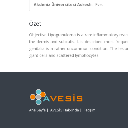
Akdeniz Üniversitesi Adresli:
Evet
Özet
Objective Lipogranuloma is a rare inflammatory reac
the dermis and subcutis. It is described most frequ
genitalia is a rather uncommon condition. The lesion
giant cells and scattered lymphocytes.
Ana Sayfa
|
AVESİS Hakkında
|
İletişim