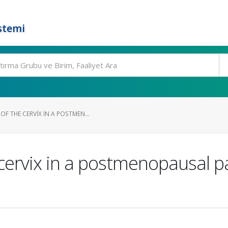
stemi
F THE CERVIX IN A POSTMEN...
ervix in a postmenopausal pa