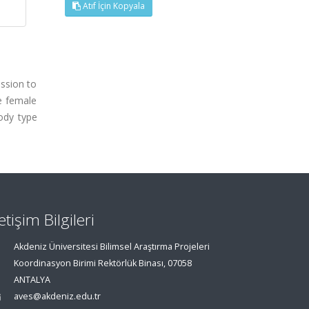
Atıf İçin Kopyala
ssion to
e female
body type
letişim Bilgileri
Akdeniz Üniversitesi Bilimsel Araştırma Projeleri
Koordinasyon Birimi Rektörlük Binası, 07058
ANTALYA
aves@akdeniz.edu.tr