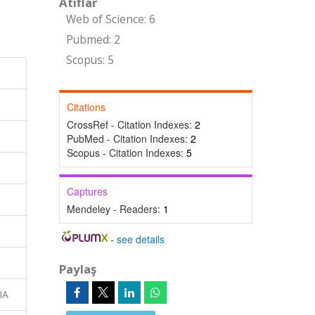
Atıflar
Web of Science: 6
Pubmed: 2
Scopus: 5
Citations
CrossRef - Citation Indexes:
2
PubMed - Citation Indexes:
2
Scopus - Citation Indexes:
5
Captures
Mendeley - Readers:
1
-
see details
Paylaş
IA