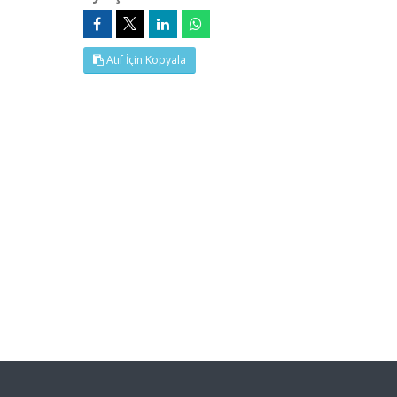
Atıf İçin Kopyala