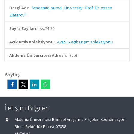
Dergi Adı:
Academic Journal, University "Prof. Dr. Assen
Zlatarov"
Sayfa Sayıları:
ss.74-79
Açık Arşiv Koleksiyonu:
AVESİS Açık Erişim Koleksiyonu
Akdeniz Üniversitesi Adresli:
Evet
Paylaş
İletişim Bilgileri
Akdeniz Üniversitesi Bilimsel Araştırma Projeleri Koordinasyon
Birimi Rektörlük Binası, 07058
ANTALYA