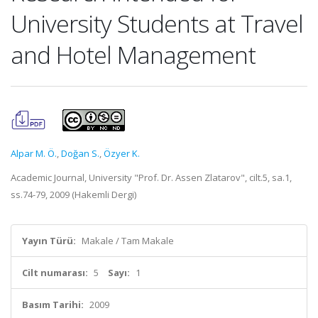
University Students at Travel
and Hotel Management
Alpar M. Ö.
,
Doğan S.
,
Özyer K.
Academic Journal, University "Prof. Dr. Assen Zlatarov", cilt.5, sa.1,
ss.74-79, 2009 (Hakemli Dergi)
Yayın Türü:
Makale / Tam Makale
Cilt numarası:
5
Sayı:
1
Basım Tarihi:
2009