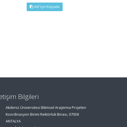
Atıf İçin Kopyala
letişim Bilgileri
Akdeniz Üniversitesi Bilimsel Araştırma Projeleri
Koordinasyon Birimi Rektörlük Binası, 07058
ANTALYA