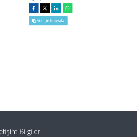
Atıf İçin Kopyala
letişim Bilgileri