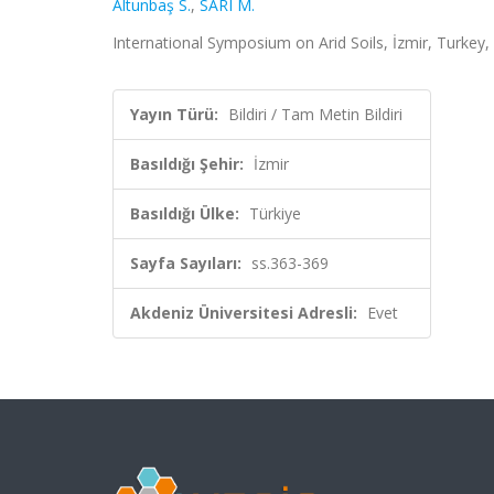
Altunbaş S.
,
SARI M.
International Symposium on Arid Soils, İzmir, Turkey, İ
Yayın Türü:
Bildiri / Tam Metin Bildiri
Basıldığı Şehir:
İzmir
Basıldığı Ülke:
Türkiye
Sayfa Sayıları:
ss.363-369
Akdeniz Üniversitesi Adresli:
Evet