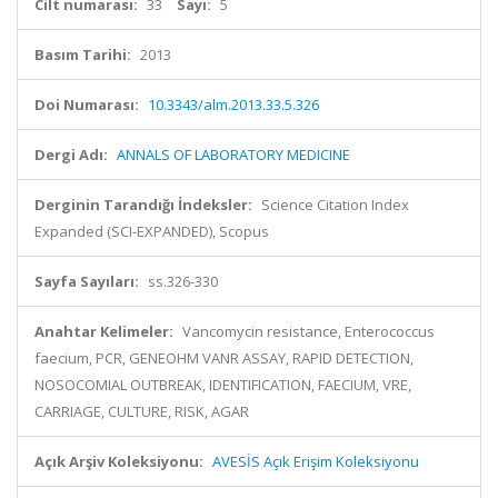
Cilt numarası:
33
Sayı:
5
Basım Tarihi:
2013
Doi Numarası:
10.3343/alm.2013.33.5.326
Dergi Adı:
ANNALS OF LABORATORY MEDICINE
Derginin Tarandığı İndeksler:
Science Citation Index
Expanded (SCI-EXPANDED), Scopus
Sayfa Sayıları:
ss.326-330
Anahtar Kelimeler:
Vancomycin resistance, Enterococcus
faecium, PCR, GENEOHM VANR ASSAY, RAPID DETECTION,
NOSOCOMIAL OUTBREAK, IDENTIFICATION, FAECIUM, VRE,
CARRIAGE, CULTURE, RISK, AGAR
Açık Arşiv Koleksiyonu:
AVESİS Açık Erişim Koleksiyonu