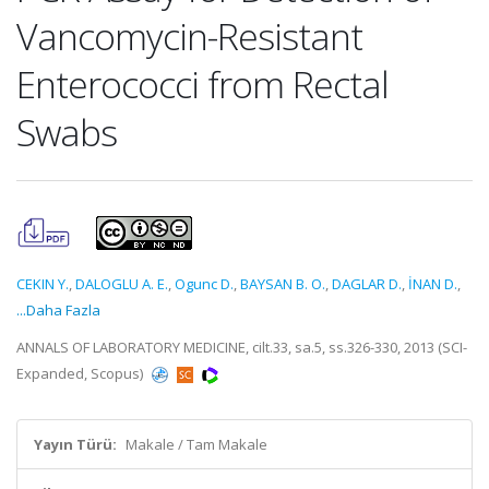
Vancomycin-Resistant
Enterococci from Rectal
Swabs
CEKIN Y.
,
DALOGLU A. E.
,
Ogunc D.
,
BAYSAN B. O.
,
DAGLAR D.
,
İNAN D.
,
...Daha Fazla
ANNALS OF LABORATORY MEDICINE, cilt.33, sa.5, ss.326-330, 2013 (SCI-
Expanded, Scopus)
Yayın Türü:
Makale / Tam Makale