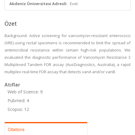
Akdeniz Üniversitesi Adresli:
Evet
Özet
Background: Active screening for vancomycin-resistant enterococci
(VRE) using rectal specimens is recommended to limit the spread of
antimicrobial resistance within certain high-risk populations. We
evaluated the diagnostic performance of Vancomycin Resistance 3
Multiplexed Tandem FOR assay (AusDiagnostics, Australia), a rapid
multiplex real-time FOR assay that detects vanA and/or vanB.
Atıflar
Web of Science: 9
Pubmed: 4
Scopus: 12
Citations