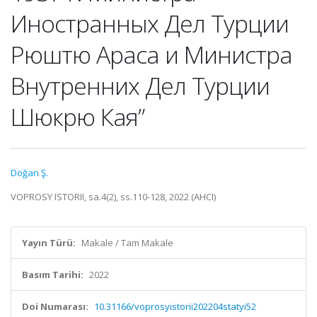
Иностранных Дел Турции
Рюштю Араса и Министра
Внутренних Дел Турции
Шюкрю Кая”
Doğan Ş.
VOPROSY ISTORII, sa.4(2), ss.110-128, 2022 (AHCI)
Yayın Türü:
Makale / Tam Makale
Basım Tarihi:
2022
Doi Numarası:
10.31166/voprosyistorii202204statyi52