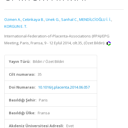
Ozmen A.
,
Cetinkaya B.
,
Unek G.
,
Sanhal C.
,
MENDİLCİOĞLU İ. İ.
,
KORGUN E. T.
International-Federation-of-Placenta-Associations (IFPA)/EPG
Meeting, Paris, Fransa, 9 - 12 Eylül 2014, cilt.35, (Özet Bildiri)
Yayın Türü:
Bildiri / Özet Bildiri
Cilt numarası:
35
Doi Numarası:
10.1016/j.placenta.2014.06.057
Basıldığı Şehir:
Paris
Basıldığı Ülke:
Fransa
Akdeniz Üniversitesi Adresli:
Evet