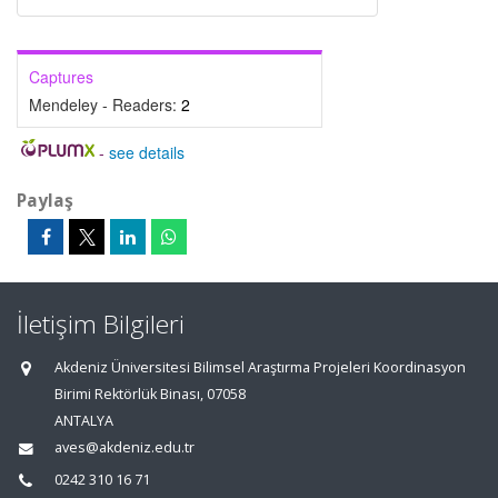
Captures
Mendeley - Readers:
2
-
see details
Paylaş
İletişim Bilgileri
Akdeniz Üniversitesi Bilimsel Araştırma Projeleri Koordinasyon
Birimi Rektörlük Binası, 07058
ANTALYA
aves@akdeniz.edu.tr
0242 310 16 71