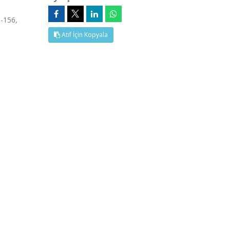
-156,
Atıf İçin Kopyala