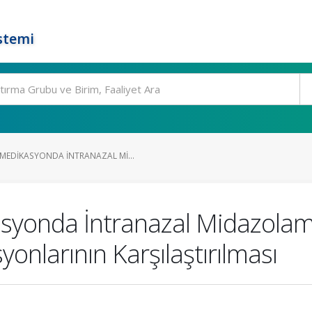
stemi
EDIKASYONDA İNTRANAZAL MI...
syonda İntranazal Midazola
onlarının Karşılaştırılması