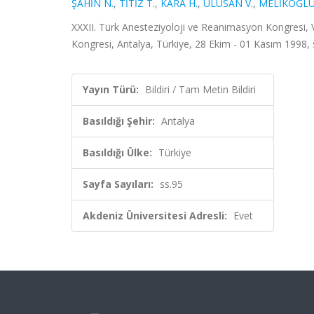
ŞAHİN N.
,
TİTİZ T.
,
KARA H.
,
ULUSAN V.
,
MELİKOĞLU
XXXII. Türk Anesteziyoloji ve Reanimasyon Kongresi,
Kongresi, Antalya, Türkiye, 28 Ekim - 01 Kasım 1998, s
Yayın Türü:
Bildiri / Tam Metin Bildiri
Basıldığı Şehir:
Antalya
Basıldığı Ülke:
Türkiye
Sayfa Sayıları:
ss.95
Akdeniz Üniversitesi Adresli:
Evet