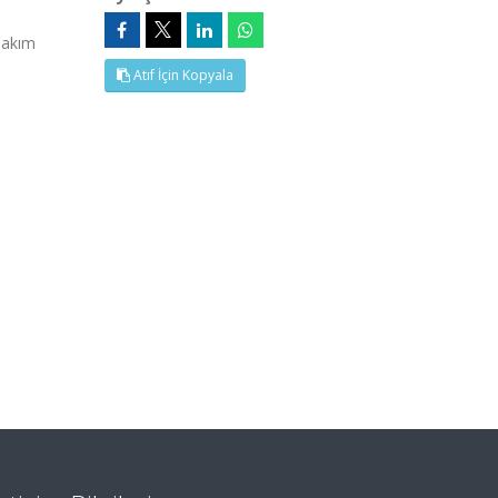
Bakım
Atıf İçin Kopyala