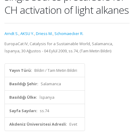
C­H activation of light alkanes
Arndt S.
,
AKSU Y.
,
Driess M.
,
Schomaecker R.
EuropaCat IV, Catalysis for a Sustainable World, Salamanca,
İspanya, 30 Ağustos - 04 Eylül 2009, ss.74, (Tam Metin Bildiri)
Yayın Türü:
Bildiri / Tam Metin Bildiri
Basıldığı Şehir:
Salamanca
Basıldığı Ülke:
İspanya
Sayfa Sayıları:
ss.74
Akdeniz Üniversitesi Adresli:
Evet