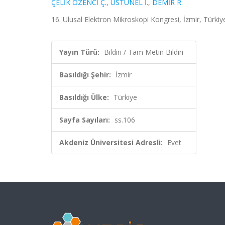
ÇELİK ÖZENCİ Ç.
,
ÜSTÜNEL İ.
,
DEMİR R.
16. Ulusal Elektron Mikroskopi Kongresi, İzmir, Türkiy
Yayın Türü:
Bildiri / Tam Metin Bildiri
Basıldığı Şehir:
İzmir
Basıldığı Ülke:
Türkiye
Sayfa Sayıları:
ss.106
Akdeniz Üniversitesi Adresli:
Evet