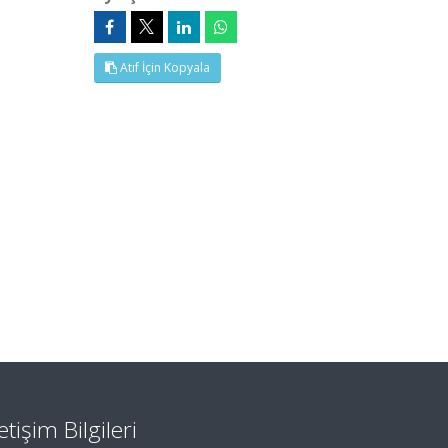
Atıf İçin Kopyala
letişim Bilgileri