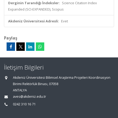
Derginin Tarandığı İndeksler:
Science Citation Index
Expanded (SCI-EXPANDED), Scopus
Akdeniz Üniversitesi Adresli:
Evet
Paylaş
İletişim Bilgileri
Akdeniz Üniversitesi Bilimsel Araştırma Projeleri Koordinasyon
Birimi Rektörlük Binası, 07058
ANTALYA
aves@akdeniz.edu.tr
0242 310 16 71