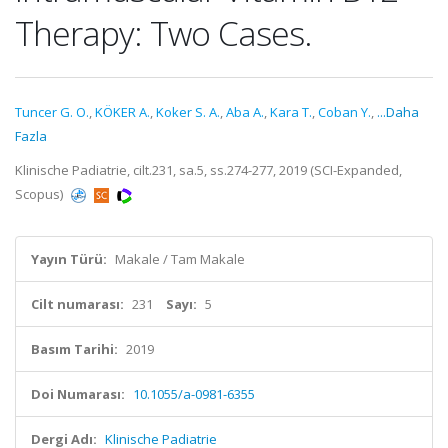
Therapy: Two Cases.
Tuncer G. O.
,
KÖKER A.
,
Koker S. A.
,
Aba A.
,
Kara T.
,
Coban Y.
,
...Daha
Fazla
Klinische Padiatrie, cilt.231, sa.5, ss.274-277, 2019 (SCI-Expanded,
Scopus)
Yayın Türü:
Makale / Tam Makale
Cilt numarası:
231
Sayı:
5
Basım Tarihi:
2019
Doi Numarası:
10.1055/a-0981-6355
Dergi Adı:
Klinische Padiatrie