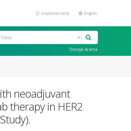
Araştırmacı Girişi
English
Detaylı Arama
with neoadjuvant
ab therapy in HER2
Study).