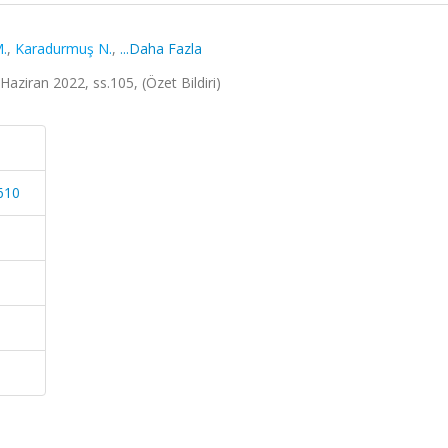
.
,
Karadurmuş N.
,
...Daha Fazla
 Haziran 2022, ss.105, (Özet Bildiri)
610