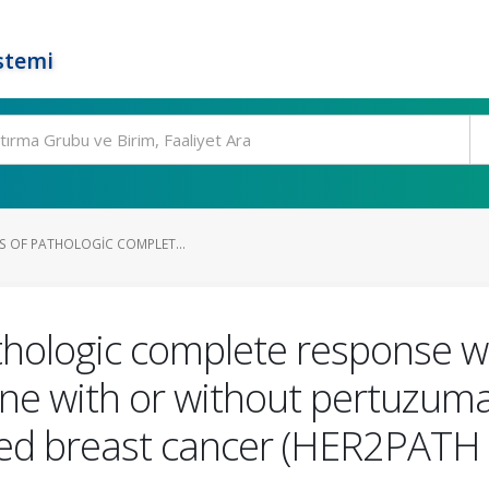
stemi
IS OF PATHOLOGIC COMPLET...
pathologic complete response 
ne with or without pertuzum
nced breast cancer (HER2PATH 