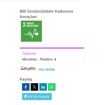
BM Sürdürülebilir Kalkınma
Amaçları
Captures
Mendeley - Readers:
4
-
see details
Paylaş
Atıf İçin Kopyala