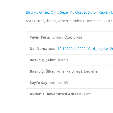
Bilici A.
,
Ölmez Ö. F.
,
Sezer A.
,
Öksüzoğlu B.
,
Kaplan M
ASCO 2022, Illinois, Amerika Birleşik Devletleri, 3 - 07
Yayın Türü:
Bildiri / Özet Bildiri
Doi Numarası:
10.1200/jco.2022.40.16_suppl.e12
Basıldığı Şehir:
Illinois
Basıldığı Ülke:
Amerika Birleşik Devletleri
Sayfa Sayıları:
ss.105
Akdeniz Üniversitesi Adresli:
Evet