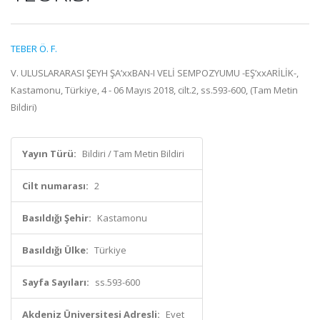
TEBER Ö. F.
V. ULUSLARARASI ŞEYH ŞA’xxBAN-I VELİ SEMPOZYUMU -EŞ’xxARİLİK-,
Kastamonu, Türkiye, 4 - 06 Mayıs 2018, cilt.2, ss.593-600, (Tam Metin
Bildiri)
Yayın Türü:
Bildiri / Tam Metin Bildiri
Cilt numarası:
2
Basıldığı Şehir:
Kastamonu
Basıldığı Ülke:
Türkiye
Sayfa Sayıları:
ss.593-600
Akdeniz Üniversitesi Adresli:
Evet