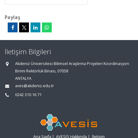
Paylaş
İletişim Bilgileri
Akdeniz Üniversitesi Bilimsel Araştırma Projeleri Koordinasyon
Birimi Rektörlük Binası, 07058
ANTALYA
aves@akdeniz.edu.tr
0242 310 16 71
Ana Sayfa
|
AVESİS Hakkında
|
İletişim