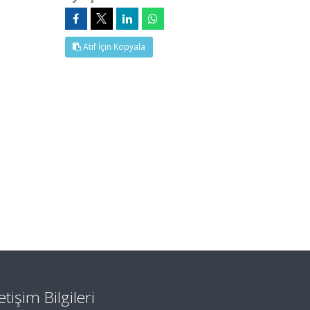
Atıf İçin Kopyala
letişim Bilgileri