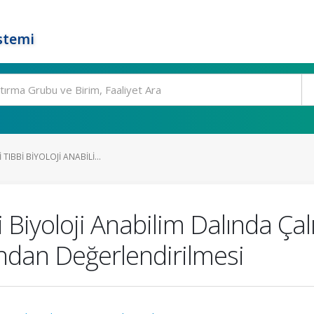
stemi
TIBBI BIYOLOJI ANABILI...
i Biyoloji Anabilim Dalında Ça
ından Değerlendirilmesi