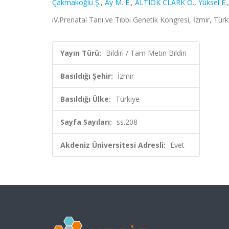
Çakmakoğlu Ş.
,
Ay M. E.
,
ALTIOK CLARK Ö.
,
Yüksel E.
ıV.Prenatal Tanı ve Tıbbi Genetik Kongresi, İzmir, Türk
Yayın Türü:
Bildiri / Tam Metin Bildiri
Basıldığı Şehir:
İzmir
Basıldığı Ülke:
Türkiye
Sayfa Sayıları:
ss.208
Akdeniz Üniversitesi Adresli:
Evet