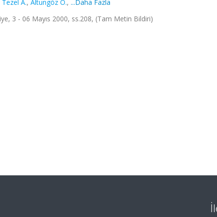
,
Tezel A.
,
Altungöz O.
,
...Daha Fazla
iye, 3 - 06 Mayıs 2000, ss.208, (Tam Metin Bildiri)
İ