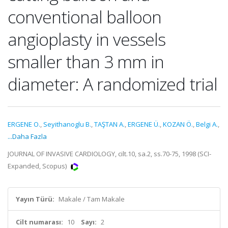
conventional balloon
angioplasty in vessels
smaller than 3 mm in
diameter: A randomized trial
ERGENE O.
,
Seyithanoglu B.
,
TAŞTAN A.
,
ERGENE Ü.
,
KOZAN Ö.
,
Belgi A.
,
...Daha Fazla
JOURNAL OF INVASIVE CARDIOLOGY, cilt.10, sa.2, ss.70-75, 1998 (SCI-
Expanded, Scopus)
Yayın Türü:
Makale / Tam Makale
Cilt numarası:
10
Sayı:
2