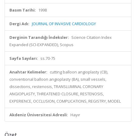
Basım Tarihi:
1998
Dergi Adı:
JOURNAL OF INVASIVE CARDIOLOGY
Derginin Tarandığı İndeksler:
Science Citation Index
Expanded (SCI-EXPANDED), Scopus
Sayfa Sayıları:
ss.70-75
Anahtar Kelimeler:
cutting balloon angioplasty (CB),
conventional balloon angioplasty (BA), small vessels,
dissections, restenosis, TRANSLUMINAL CORONARY
ANGIOPLASTY, THREATENED CLOSURE, RESTENOSIS,
EXPERIENCE, OCCLUSION, COMPLICATIONS, REGISTRY, MODEL
Akdeniz Üniversitesi Adresli:
Hayır
Özet