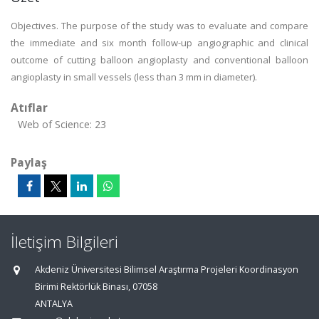
Objectives. The purpose of the study was to evaluate and compare
the immediate and six month follow-up angiographic and clinical
outcome of cutting balloon angioplasty and conventional balloon
angioplasty in small vessels (less than 3 mm in diameter).
Atıflar
Web of Science: 23
Paylaş
İletişim Bilgileri
Akdeniz Üniversitesi Bilimsel Araştırma Projeleri Koordinasyon
Birimi Rektörlük Binası, 07058
ANTALYA