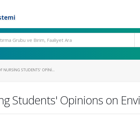
stemi
 NURSING STUDENTS' OPINI...
ing Students' Opinions on En